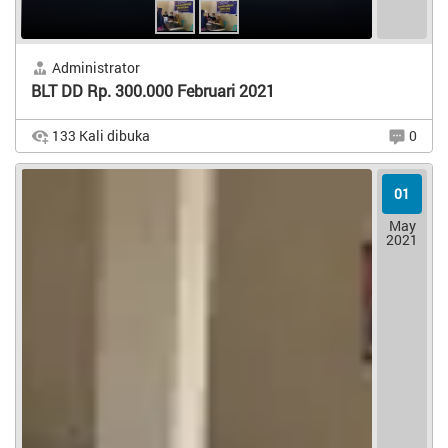
Administrator
BLT DD Rp. 300.000 Februari 2021
133 Kali dibuka
0
01
May
BLT DD Rp. 300.000 Februari 2021 Salah satu bantuan
2021
langsung tunai yang cair pada bulan Februari 2021 ini ialah
BLT Dana Desa (BLT DD). BLT DD untuk mayarakat Desa
Embung Raja cair Rp. 300.000 per penerima setiap bulan...