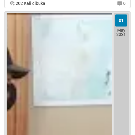
202 Kali dibuka
0
01
Sabtu, 29 Mei 2021 Pemerintah Desa Embung Raja telah
May
mengadakan Musyawarah Desa Khusus (Musdessus )
2021
Penetapan SDGs Desa, di ruang rapat Desa Embung Raja,
Kec. Terara, Kab. Lombok Timur, Prov Nusa Tenggara Barat
pada pukul...