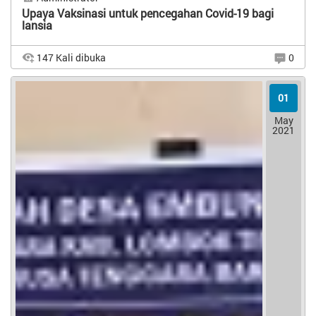
Upaya Vaksinasi untuk pencegahan Covid-19 bagi
lansia
147 Kali dibuka
0
DESA EMBUNG RAJA
01
Kecamatan Terara, Kabupaten Lombok Timur
Provinsi Nusa Tenggara Barat
Upaya Vaksinasi untuk pencegahan Covid-19 bagi lansia
May
Pencegahan Covid-19 yang lebih ekstra perlu dilakukan
2021
oleh orang tua yang berusia lebih dari 60 tahun. Apalagi
jika ada penyakit atau faktor lain yang dapat
meningkatkan...