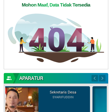
Mohon Maaf, Data Tidak Tersedia
APARATUR
s Desa
Kepala Wilayah An
Selatan
DDIN
MUHAIRIN