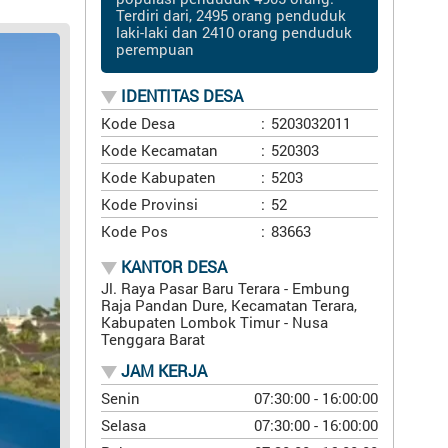
Terdiri dari, 2495 orang penduduk
laki-laki dan 2410 orang penduduk
perempuan
IDENTITAS DESA
Kode Desa
:
5203032011
Kode Kecamatan
:
520303
Kode Kabupaten
:
5203
Kode Provinsi
:
52
Kode Pos
:
83663
KANTOR DESA
Jl. Raya Pasar Baru Terara - Embung
Raja Pandan Dure, Kecamatan Terara,
Kabupaten Lombok Timur - Nusa
Tenggara Barat
JAM KERJA
Senin
07:30:00 - 16:00:00
Selasa
07:30:00 - 16:00:00