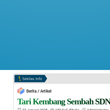
Sekilas
Info
Berita / Artikel
Tari Kembang Sembah SDN
22 Januari 2025
180 Kali dibuka
Administrator