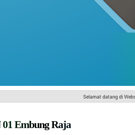
Kecamatan Terara, Kabupaten Lombok Timur
Provinsi Nusa Tenggara Barat
Selamat datang di Website resmi Desa Embun
 01 Embung Raja